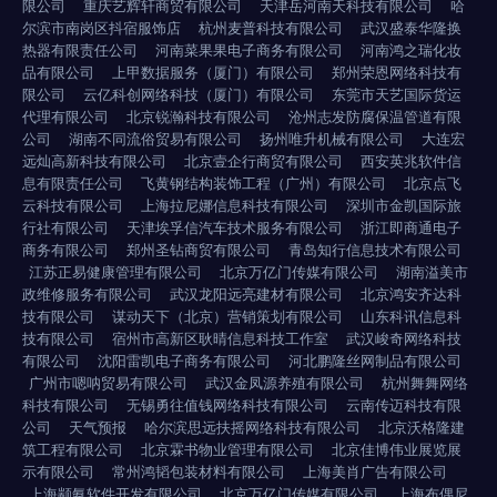
限公司
重庆艺辉轩商贸有限公司
天津岳河南天科技有限公司
哈
尔滨市南岗区抖宿服饰店
杭州麦普科技有限公司
武汉盛泰华隆换
热器有限责任公司
河南菜果果电子商务有限公司
河南鸿之瑞化妆
品有限公司
上甲数据服务（厦门）有限公司
郑州荣恩网络科技有
限公司
云亿科创网络科技（厦门）有限公司
东莞市天艺国际货运
代理有限公司
北京锐瀚科技有限公司
沧州志发防腐保温管道有限
公司
湖南不同流俗贸易有限公司
扬州唯升机械有限公司
大连宏
远灿高新科技有限公司
北京壹企行商贸有限公司
西安英兆软件信
息有限责任公司
飞黄钢结构装饰工程（广州）有限公司
北京点飞
云科技有限公司
上海拉尼娜信息科技有限公司
深圳市金凯国际旅
行社有限公司
天津埃孚信汽车技术服务有限公司
浙江即商通电子
商务有限公司
郑州圣钻商贸有限公司
青岛知行信息技术有限公司
江苏正易健康管理有限公司
北京万亿门传媒有限公司
湖南溢美市
政维修服务有限公司
武汉龙阳远亮建材有限公司
北京鸿安齐达科
技有限公司
谋动天下（北京）营销策划有限公司
山东科讯信息科
技有限公司
宿州市高新区耿晴信息科技工作室
武汉峻奇网络科技
有限公司
沈阳雷凯电子商务有限公司
河北鹏隆丝网制品有限公司
广州市嗯呐贸易有限公司
武汉金凤源养殖有限公司
杭州舞舞网络
科技有限公司
无锡勇往值钱网络科技有限公司
云南传迈科技有限
公司
天气预报
哈尔滨思远扶摇网络科技有限公司
北京沃格隆建
筑工程有限公司
北京霖书物业管理有限公司
北京佳博伟业展览展
示有限公司
常州鸿韬包装材料有限公司
上海美肖广告有限公司
上海颛氨软件开发有限公司
北京万亿门传媒有限公司
上海布偶尼